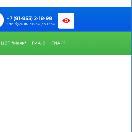
+7 (81-853) 2-18-98
по будням с 8.30 до 17.30
ЦВТ "Маяк"
ГИА-9
ГИА-11