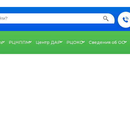
ть
РЦНППМ
Центр ДАР
РЦОКО
Сведения об ОО